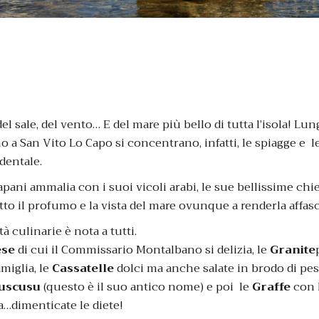
el sale, del vento… E del mare più bello di tutta l’isola! Lun
o a San Vito Lo Capo si concentrano, infatti, le spiagge e le
identale.
rapani ammalia con i suoi vicoli arabi, le sue bellissime ch
tto il profumo e la vista del mare ovunque a renderla affas
à culinarie è nota a tutti.
ese
di cui il Commissario Montalbano si delizia, le
Granite
amiglia, le
Cassatelle
dolci ma anche salate in brodo di pes
uscusu
(questo è il suo antico nome) e poi le
Graffe
con l
a…dimenticate le diete!