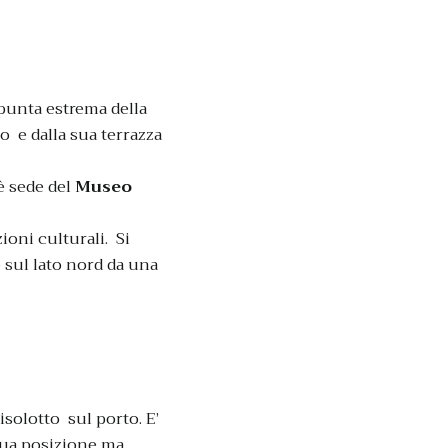
 punta estrema della
no e dalla sua terrazza
è sede del
Museo
ioni culturali. Si
 sul lato nord da una
solotto sul porto. E’
 sua posizione ma