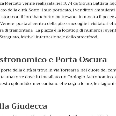
zza Mercato venne realizzata nel 1874 da Giovan Battista Talo
to della città. Sotto il suo porticato, i venditori ambulant
catori con il loro banchetto mettevano in mostra il pesce
 Venere posta al centro della piazza accoglie i visitatori che
a di tramontana. La piazza è la location di numerosi eventi
tragusto, festival internazionale dello streetfood.
stronomico e Porta Oscura
porte della città si trova in via Torrearsa, nel cuore del ce
tta una torre dove fu installato un Orologio Astronomico.
esto splendido meccanismo che segna le ore, le stagioni e 
lla Giudecca