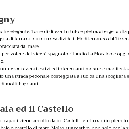
igny
e elegante, Torre di difesa in tufo e pietra, si erge sulla
ngua di terra su cui si trova divide il Mediterraneo dal Tirre
bracciata dal mare.
 per volere del vicerè spagnolo, Claudio La Moraldo e oggi 
co
.
 numerosi eventi estivi ed interessanti mostre e manifestaz
 una strada pedonale costeggiata a sud da una scogliera e
 di molti bagnanti.
ia ed il Castello
 Trapani viene accolto da un Castello eretto su un piccolo i
mbaia o castello di mare. Molto suggestivo, non solo per la