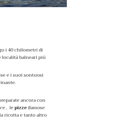
go i 40 chilometri di
 località balneari più
iese e i suoi sontuosi
cinante.
preparate ancora con
ce , le
pizze
(famose
a ricotta e tanto altro