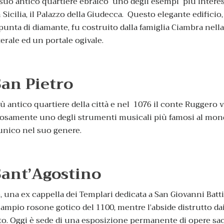
suo antico quartiere ebraico uno degli esempi più interess
 Sicilia, il Palazzo della Giudecca. Questo elegante edifici
punta di diamante, fu costruito dalla famiglia Ciambra nella
erale ed un portale ogivale.
San Pietro
ù antico quartiere della città e nel 1076 il conte Ruggero v
osamente uno degli strumenti musicali più famosi al mond
unico nel suo genere.
Sant’Agostino
o, una ex cappella dei Templari dedicata a San Giovanni Battis
o ampio rosone gotico del 1100, mentre l’abside distrutto 
ito. Oggi è sede di una esposizione permanente di opere sacr