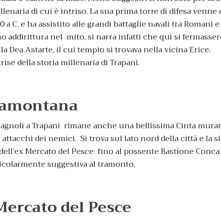
llenaria di cui è intriso. La sua prima torre di difesa venne 
 a C. e ha assistito alle grandi battaglie navali tra Romani e
o addirittura nel mito, si narra infatti che qui si fermasse
alla Dea Astarte, il cui tempio si trovava nella vicina Erice.
rise della storia millenaria di Trapani.
ramontana
pagnoli a Trapani rimane anche una bellissima Cinta murari
i attacchi dei nemici. Si trova sul lato nord della città e la 
 dell’ex Mercato del Pesce fino al possente Bastione Conca
rticolarmente suggestiva al tramonto.
Mercato del Pesce