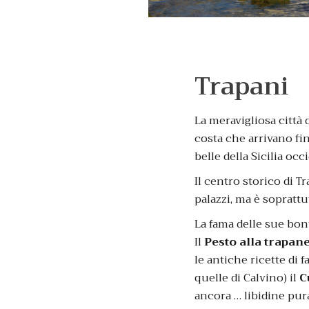
Trapani
La meravigliosa città d
costa che arrivano fin
belle della Sicilia occ
Il centro storico di T
palazzi, ma è soprattu
La fama delle sue bont
Il
Pesto alla trapan
le antiche ricette di f
quelle di Calvino) il
C
ancora … libidine pur