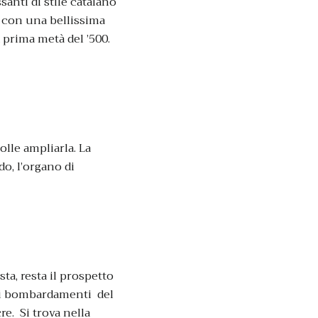
anti di stile catalano
o, con una bellissima
 prima metà del ’500.
olle ampliarla. La
o, l’organo di
ta, resta il prospetto
dai bombardamenti del
e. Si trova nella