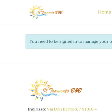
Home
You need to be signed in to manage your or
Indirizzo:
Via Don Bartolo, 7 91010 –