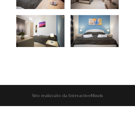
Sito realizzato da
InteractiveMinds