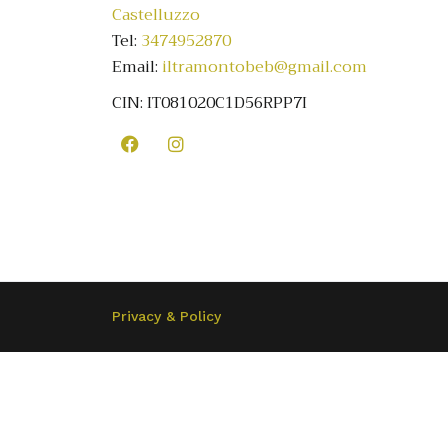
Castelluzzo
Tel:
3474952870
Email:
iltramontobeb@gmail.com
CIN: IT081020C1D56RPP7I
Privacy & Policy