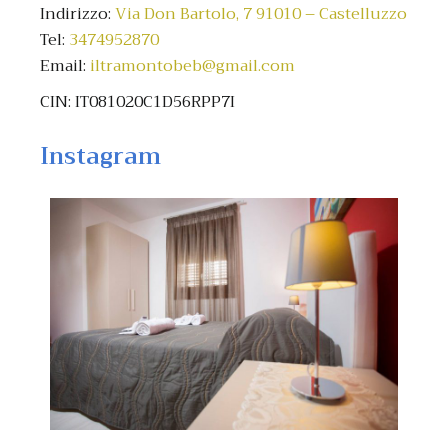
Indirizzo:
Via Don Bartolo, 7 91010 – Castelluzzo
Tel:
3474952870
Email:
iltramontobeb@gmail.com
CIN: IT081020C1D56RPP7I
Instagram